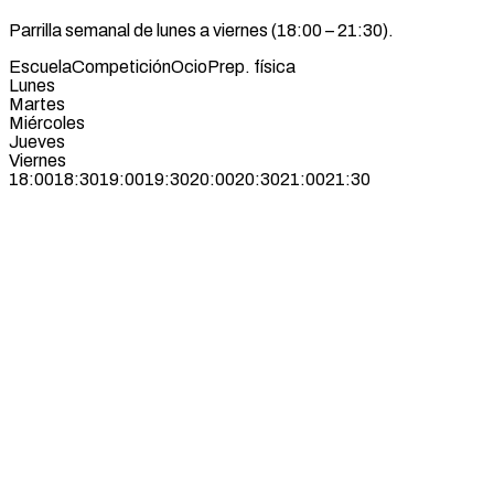
Parrilla semanal de lunes a viernes (18:00 – 21:30).
Escuela
Competición
Ocio
Prep. física
Lunes
Martes
Miércoles
Jueves
Viernes
18:00
18:30
19:00
19:30
20:00
20:30
21:00
21:30